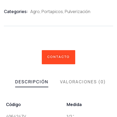
Categories:
Agro
,
Portapicos
,
Pulverización
Product
Meta
CONTACTO
DESCRIPCIÓN
VALORACIONES (0)
Código
Medida
4064247V
1/2 “