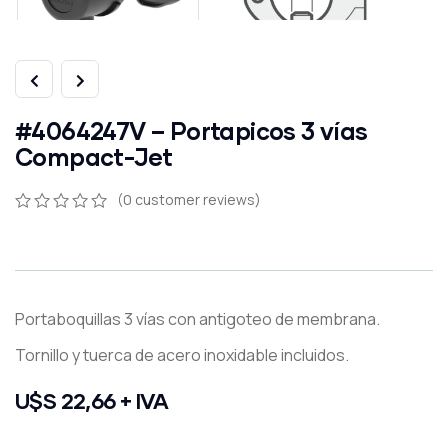
#4064247V – Portapicos 3 vías
Compact-Jet
(
0
customer reviews)
0
5
0
out
of
based
on
customer
Portaboquillas 3 vías con antigoteo de membrana.
ratings
Tornillo y tuerca de acero inoxidable incluidos.
U$S 22,66 + IVA