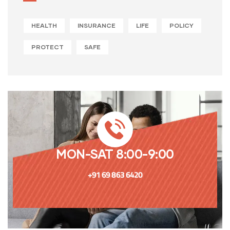
HEALTH
INSURANCE
LIFE
POLICY
PROTECT
SAFE
MON-SAT 8:00-9:00
+91 69 863 6420